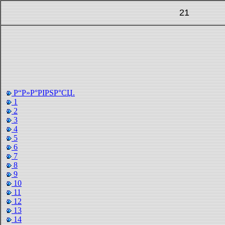
21
Р“Р»Р°РІРЅР°СЏ.
1
2
3
4
5
6
7
8
9
10
11
12
13
14